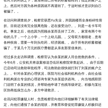
在对方的利诱之下，逐渐将自己所有的积蓄都转到了指定的账户之
上。然后对方因为各种原因就不再退转了。于这时候才意识到自己
被骗了。。
在访问和调查前夕，检察官获悉Yu失业，并因跳楼而全身粉碎性骨
折。目前还没有完全脱离危险，还在接受治疗。。刘是一名卡车司
机。事发之后，他也因为照顾余某而丢掉了工作。。家里有两个年
幼的儿子，一个上小学，一个上幼儿园。。父母双方都很老，患有
各种疾病，需要一年到头吃药，经济困难。。由于所有的积蓄都被
骗了，于某几十万元的医疗费都是从亲友那里借来的。。
经过多次走访和调查，检察官认为余某的家人符合抢救的条件。。
今年6月，公安机关将该案移送岱岳区检察院审查起诉。。由于后期
已启动司法救助审批程序，司法救助款很快就打到了刘某的账户之
上。。针对余某的心理状况，医院与社会福利机构合作，由社会福
利机构派出专业的心理咨询专家为余某提供咨询。。向当地残联部
门说明了余某的情况，并帮助他申请了伤残等级评定。积极与某社
区协商低保怎么办，多方申请救济。。
在讯问犯罪嫌疑人时，负责检察官向他们详细解释了有关法律规
定，向他们通报了余某的现状，并教育和督促犯罪嫌疑人积极归还