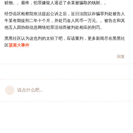
赃物。。最终，犯罪嫌疑人退还了余某被骗取的钱财。。
经岱岳区检察院依法提起公诉之后，近日法院以诈骗罪判处被告人
牛某有期徒刑二年十个月，并处罚金人民币一万元。。被告左和其
他五人因协助信息网络犯罪活动而被判处相应的刑罚。
黑黑社区认为这也判的太轻了吧，应该重判，更多新闻尽在黑黑社
区
菠菜大事件
回复
说点什么吧...