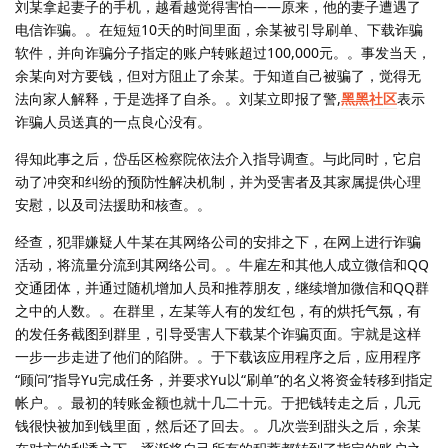
刘某拿起妻子的手机，越看越觉得害怕——原来，他的妻子遭遇了
电信诈骗。。在短短10天的时间里面，余某被引导刷单、下载诈骗
软件，并向诈骗分子指定的账户转账超过100,000元。。事发当天，
余某向对方要钱，但对方阻止了余某。于知道自己被骗了，觉得无
法向家人解释，于是选择了自杀。。刘某立即报了警,
黑黑社区
表示
诈骗人员送真的一点良心没有。
得知此事之后，岱岳区检察院依法介入指导调查。与此同时，它启
动了冲突和纠纷的预防性解决机制，并为受害者及其家属提供心理
安慰，以及司法援助和核查。。
经查，犯罪嫌疑人牛某在其网络公司的安排之下，在网上进行诈骗
活动，将流量分流到其网络公司。。牛雇左和其他人成立微信和QQ
交通团体，并通过随机增加人员和推荐朋友，继续增加微信和QQ群
之中的人数。。在群里，左某等人有的发红包，有的烘托气氛，有
的发任务截图到群里，引导受害人下载某个诈骗页面。宇就是这样
一步一步走进了他们的陷阱。。于下载该应用程序之后，应用程序
“顾问”指导Yu完成任务，并要求Yu以“刷单”的名义将资金转移到指定
帐户。。最初的转账金额也就十几二十元。于把钱转走之后，几元
钱很快被加到钱里面，然后还了回去。。几次尝到甜头之后，余某