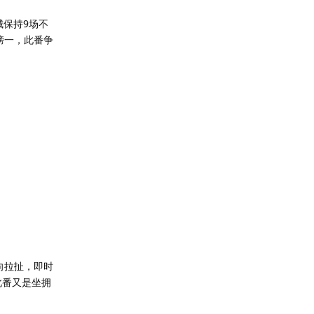
城保持9场不
榜一，此番争
向拉扯，即时
此番又是坐拥