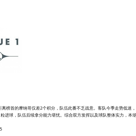
距离榜首的摩纳哥仅差2个积分，队伍此番不乏战意。客队今季走势低迷，
入1粒进球，队伍后续拿分能力堪忧。综合双方发挥以及球队整体实力，本
5