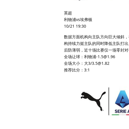
英超
利物浦vs埃弗顿
10/21 19:30
数据方面机构向主队方向巨大倾斜，
构持续力挺主队的同时降低主队打出
后防薄弱，近十场比赛仅一场零封对
全场让球：利物浦-1.5@1.96
全场大小：大3/3.5@1.82
推荐比分：3:1