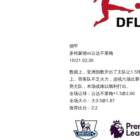
德甲
多特蒙德vs云达不莱梅
10/21 02:30
数据上，亚洲指数开出了主队让1.
上。而客队不乏火力，连续六场比赛
势主队，本场或难以顺利打出。
全场让球：云达不莱梅+1.5@2.00
全场大小：大3.5@1.87
推荐比分：2:2