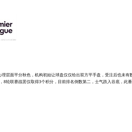
心理层面平分秋色，机构初始让球盘仅仅给出双方平手盘，受注后也未有
，8轮联赛战罢仅取得3个积分，目前排名倒数第二，士气跌入谷底，此