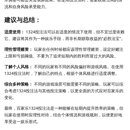
况和自身风险承受能力。
建议与总结：
适度使用：
1324投注法可以在适度的情况下使用，但不宜过度依赖
它。建议将其作为一种娱乐手段，而非长期获取收益的“必胜法宝”。
理性管理赌资：
玩家在任何时候都应该理性管理赌资，设定好赌注
上限和亏损阈值。不要为了追求短期内的胜利而冒过大的风险。
了解个人风格：
不同的玩家有不同的风险偏好和游戏风格。在使用
1324投注法时，了解自己的特点，根据个体风格进行适度调整。
综合多种策略：
不同的游戏场景可能需要不同的策略。玩家可以综
合考虑1324投注法与其他投注策略，以更全面的方式应对百家乐的
变化。
最终，百家乐1324投注法是一种能够在短期内提升胜率的策略，但
玩家在使用时应理性对待，结合个体情况和游戏规则，以便更好地
享受这一娱乐形式。