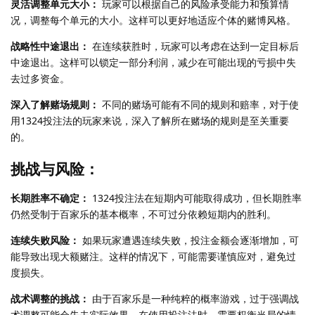
灵活调整单元大小：
玩家可以根据自己的风险承受能力和预算情
况，调整每个单元的大小。这样可以更好地适应个体的赌博风格。
战略性中途退出：
在连续获胜时，玩家可以考虑在达到一定目标后
中途退出。这样可以锁定一部分利润，减少在可能出现的亏损中失
去过多资金。
深入了解赌场规则：
不同的赌场可能有不同的规则和赔率，对于使
用1324投注法的玩家来说，深入了解所在赌场的规则是至关重要
的。
挑战与风险：
长期胜率不确定：
1324投注法在短期内可能取得成功，但长期胜率
仍然受制于百家乐的基本概率，不可过分依赖短期内的胜利。
连续失败风险：
如果玩家遭遇连续失败，投注金额会逐渐增加，可
能导致出现大额赌注。这样的情况下，可能需要谨慎应对，避免过
度损失。
战术调整的挑战：
由于百家乐是一种纯粹的概率游戏，过于强调战
术调整可能会失去实际效果。在使用投注法时，需要权衡当局的情