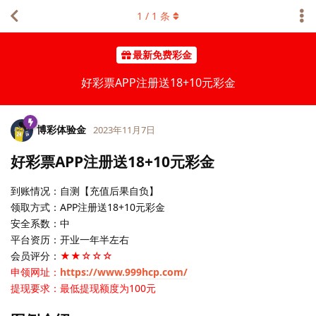
1
/
1
条
最新免费彩金
好彩票APP注册送18+10元彩金
博彩体验金
2023年11月7日
好彩票APP注册送18+10元彩金
到账情况：自测【充值后果自负】
领取方式：APP注册送18+10元彩金
安全系数：中
平台资历：开业一年半左右
会员评分：
★★☆☆☆
申领网址：
https://www.999hcp.com/
提现要求：最低提现额度为100元