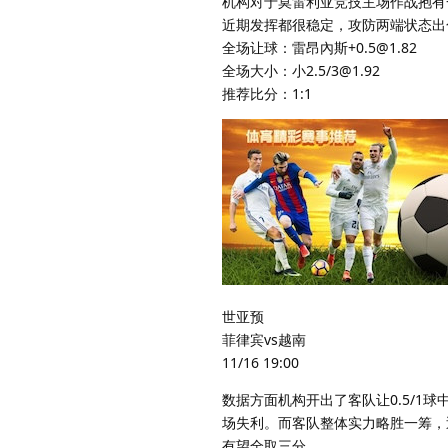
机构对于莫雷利亚竞技主场作战抱有
近期发挥都很稳定，攻防两端状态出
全场让球：雷昂內斯+0.5@1.82
全场大小：小2.5/3@1.92
推荐比分：1:1
世亚预
菲律宾vs越南
11/16 19:00
数据方面机构开出了客队让0.5/
场失利。而客队整体实力略胜一筹，
有望全取三分。