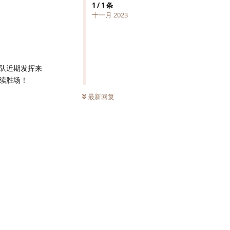
1
/
1
条
十一月 2023
队近期发挥来
续胜场！
最新回复