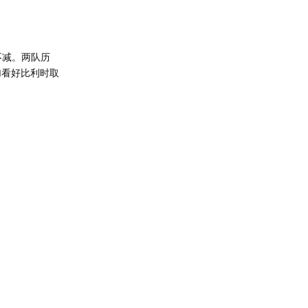
不减。两队历
加看好比利时取