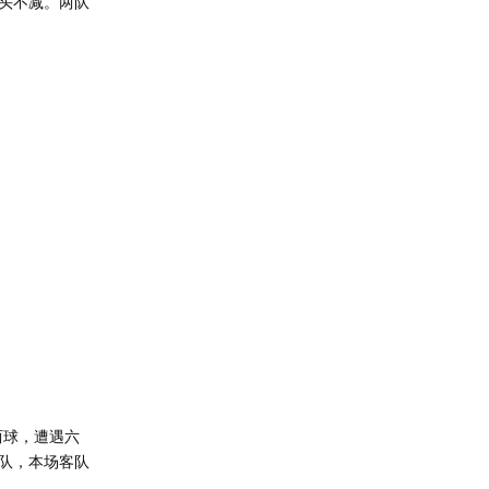
头不减。两队
两球，遭遇六
队，本场客队