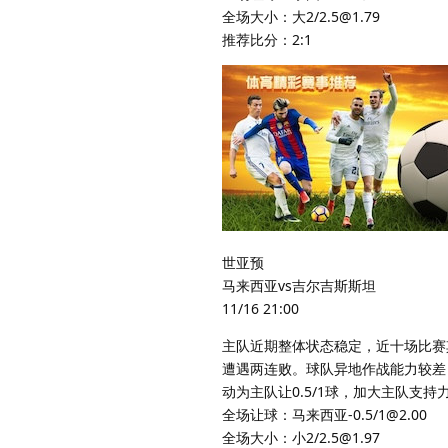
全场大小：大2/2.5@1.79
推荐比分：2:1
世亚预
马来西亚vs吉尔吉斯斯坦
11/16 21:00
主队近期整体状态稳定，近十场比赛
遭遇两连败。球队异地作战能力较差
动为主队让0.5/1球，加大主队支
全场让球：马来西亚-0.5/1@2.00
全场大小：小2/2.5@1.97