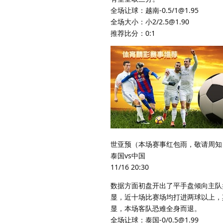
全场让球：越南-0.5/1@1.95
全场大小：小2/2.5@1.90
推荐比分：0:1
世亚预（本场赛事红包雨，敬请周知
泰国vs中国
11/16 20:30
数据方面初盘开出了平手盘倾向主队
显，近十场比赛场均打进两球以上，
显，本场客队恐难全身而退。
全场让球：泰国-0/0.5@1.99