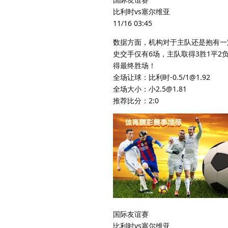
比利时vs塞尔维亚
11/16 03:45
数据方面，机构对于主队还是抱有一
史交手仅有6场，主队取得3胜1平
得最终胜场！
全场让球：比利时-0.5/1@1.92
全场大小：小2.5@1.81
推荐比分：2:0
国际友谊赛
比利时vs塞尔维亚