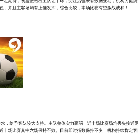
一定期待，初盘便给出主队让半球，受注后也未有数据变动，机构力挺势
色，并且主客场均有上佳发挥，综合比较，本场比赛有望激战成和！
1球中水，给予客队较大支持。主队整体实力羸弱，近十场比赛场均丢失接近
近十场比赛其中六场保持不败。目前即时指数保持不变，机构持续肯定客