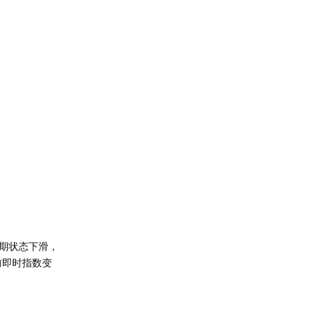
期状态下滑，
前即时指数变