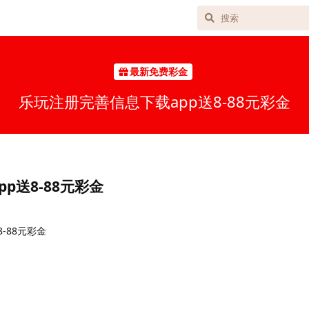
最新免费彩金
乐玩注册完善信息下载app送8-88元彩金
p送8-88元彩金
-88元彩金