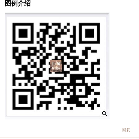
图例介绍
回复