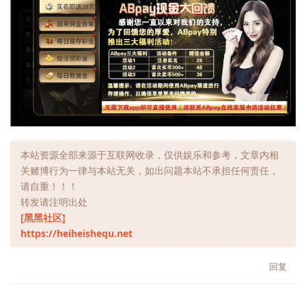
本站资源全部来源于互联网收录，仅供娱乐和参考，文章内相
关赌博行为一律与本站无关，如出问题本站不承担任何责任，
请自重！！！
转发请注明出处
[黑黑社区]
https://heiheishequ.net
回复