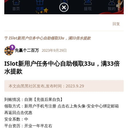
回复
于
ISlot新用户任务中心自助领取33u，满33倍水提款
先赢个二百万
2023年9月29日
ISlot新用户任务中心自助领取33u，满33倍
水提款
本文由黑黑社区发布,发布时间：2023.9.29
到账情况：自测【充值后果自负】
领取方式：新用户手机号注册 点击右上角头像-安全中心绑定邮箱
再返回点击优惠
安全系数：中
平台资历：开业一年半左右