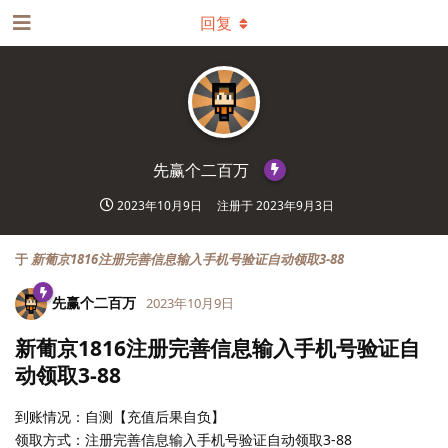
回复
先赢个二百万
2023年10月9日
注册于
2023年9月3日
于
新葡京1816注册完善信息输入手机号验证自动领取3-88
先赢个二百万
2023年10月9日
新葡京1816注册完善信息输入手机号验证自
动领取3-88
到账情况：自测【充值后果自负】
领取方式：注册完善信息输入手机号验证自动领取3-88