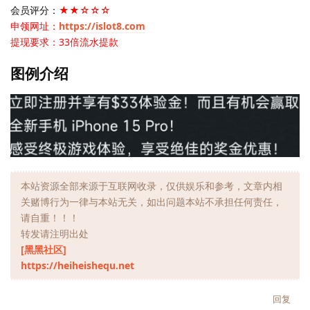
会员评分：
★★☆☆☆
申领网址：
https://islot8.com
提现要求：33倍流水提款
图例介绍
本站资源全部来源于互联网收录，仅供娱乐和参考，文章内相
关赌博行为一律与本站无关，如出问题本站不承担任何责任，
请自重！！！
转发请注明出处
[黑黑社区]
https://heiheishequ.net
回复