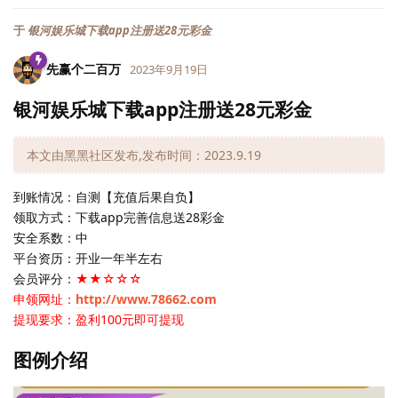
于
银河娱乐城下载app注册送28元彩金
先赢个二百万
2023年9月19日
银河娱乐城下载app注册送28元彩金
本文由黑黑社区发布,发布时间：2023.9.19
到账情况：自测【充值后果自负】
领取方式：下载app完善信息送28彩金
安全系数：中
平台资历：开业一年半左右
会员评分：
★★☆☆☆
申领网址：
http://www.78662.com
提现要求：盈利100元即可提现
图例介绍