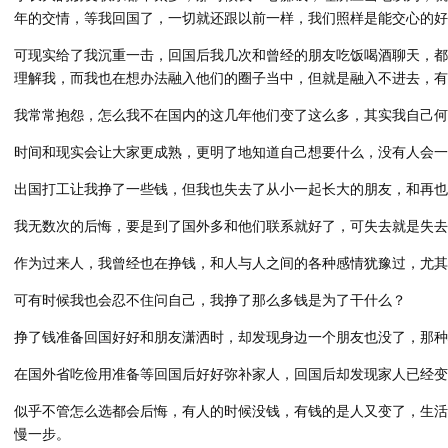
年的交情，等我回国了，一切就还跟以前一样，我们照样是能交心的好
可现实给了我沉重一击，回国后我几次和曾经的朋友吃饭喝酒聊天，都
理解我，而我也在想办法融入他们的圈子当中，但就是融入不进去，有
我常常抱怨，怎么我不在国内的这几年他们变了这么多，其实我自己何
时间和现实会让大家更成熟，更明了地知道自己想要什么，没有人会一
出国打工让我挣了一些钱，但我也失去了从小一起长大的朋友，和再也
我无数次的后悔，要是到了国外多和他们联系就好了，可失去就是失
作为过来人，我曾经也在挣钱，和人与人之间的各种感情犹豫过，尤其
可有时候我也会忍不住问自己，我挣了那么多钱是为了干什么？
挣了钱准备回国好好和朋友潇洒时，却发现身边一个朋友也没了，那种
在国外省吃俭用准备等回国后好好弥补家人，回国后却发现家人已经变
似乎不管怎么选都会后悔，有人的时候没钱，有钱的是人又变了，生活
慢一步。