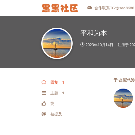
合作联系TG:@seo8686
平和为本
2023年10月14日
注册于
20
于
在国外没
回复
1
主题
1
赞
被提及