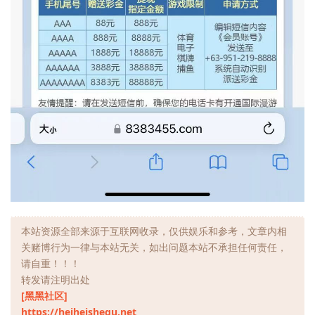
本站资源全部来源于互联网收录，仅供娱乐和参考，文章内相
关赌博行为一律与本站无关，如出问题本站不承担任何责任，
请自重！！！
转发请注明出处
[黑黑社区]
https://heiheishequ.net