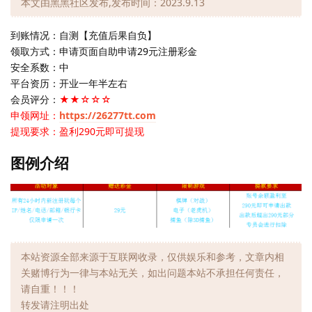
本文由黑黑社区发布,发布时间：2023.9.13
到账情况：自测【充值后果自负】
领取方式：申请页面自助申请29元注册彩金
安全系数：中
平台资历：开业一年半左右
会员评分：
★★☆☆☆
申领网址：
https://26277tt.com
提现要求：盈利290元即可提现
图例介绍
本站资源全部来源于互联网收录，仅供娱乐和参考，文章内相
关赌博行为一律与本站无关，如出问题本站不承担任何责任，
请自重！！！
转发请注明出处