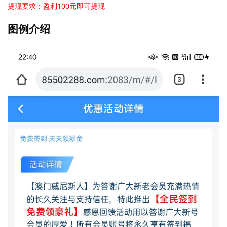
提现要求：盈利100元即可提现
图例介绍