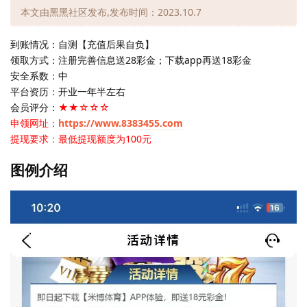
本文由黑黑社区发布,发布时间：2023.10.7
到账情况：自测【充值后果自负】
领取方式：注册完善信息送28彩金；下载app再送18彩金
安全系数：中
平台资历：开业一年半左右
会员评分：
★★☆☆☆
申领网址：
https://www.8383455.com
提现要求：最低提现额度为100元
图例介绍