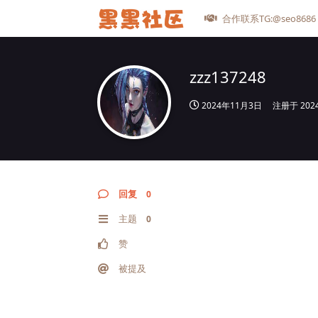
合作联系TG:@seo8686
zzz137248
2024年11月3日
注册于
20
回复
0
主题
0
赞
被提及